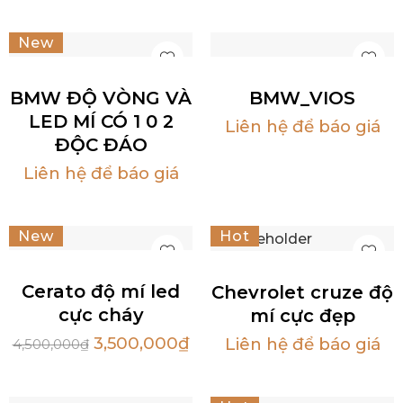
New
Hot
BMW ĐỘ VÒNG VÀ
BMW_VIOS
LED MÍ CÓ 1 0 2
Liên hệ để báo giá
ĐỘC ĐÁO
Liên hệ để báo giá
New
Hot
Sale
Cerato độ mí led
Chevrolet cruze độ
cực cháy
mí cực đẹp
3,500,000
₫
Liên hệ để báo giá
4,500,000
₫