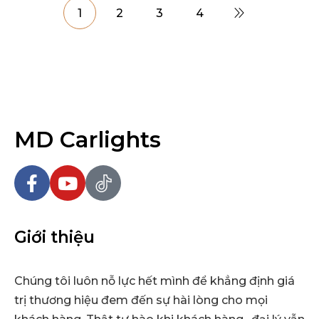
1
2
3
4
MD Carlights
Giới thiệu
Chúng tôi luôn nỗ lực hết mình để khẳng định giá
trị thương hiệu đem đến sự hài lòng cho mọi