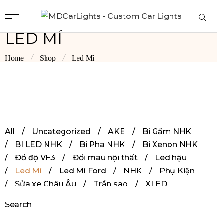
LED MÍ
Home
Shop
Led Mí
All
/
Uncategorized
/
AKE
/
Bi Gầm NHK
/
BI LED NHK
/
Bi Pha NHK
/
Bi Xenon NHK
/
Đồ độ VF3
/
Đổi màu nội thất
/
Led hậu
/
Led Mí
/
Led Mí Ford
/
NHK
/
Phụ Kiện
/
Sửa xe Châu Âu
/
Trần sao
/
XLED
Search