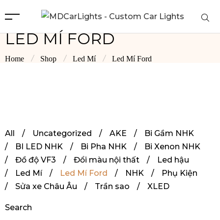
LED MÍ FORD
Home
Shop
Led Mí
Led Mí Ford
All
/
Uncategorized
/
AKE
/
Bi Gầm NHK
/
BI LED NHK
/
Bi Pha NHK
/
Bi Xenon NHK
/
Đồ độ VF3
/
Đổi màu nội thất
/
Led hậu
/
Led Mí
/
Led Mí Ford
/
NHK
/
Phụ Kiện
/
Sửa xe Châu Âu
/
Trần sao
/
XLED
Search