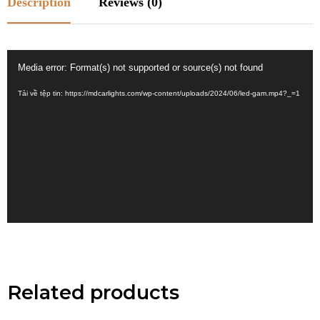
Description
Reviews (0)
Trình
Media error: Format(s) not supported or source(s) not found
chơi
Tải về tệp tin: https://mdcarlights.com/wp-content/uploads/2024/06/led-gam.mp4?_=1
Video
Related products