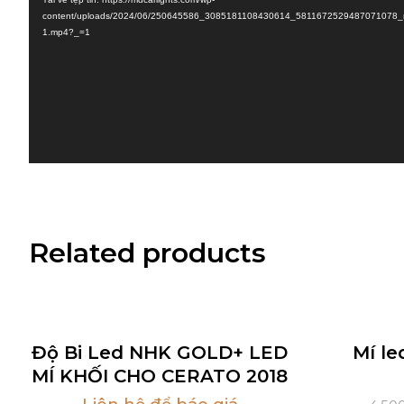
Video
content/uploads/2024/06/250645586_3085181108430614_5811672529487071078_
1.mp4?_=1
Related products
Hot
Sale
Hot
Độ Bi Led NHK GOLD+ LED
Mí le
MÍ KHỐI CHO CERATO 2018