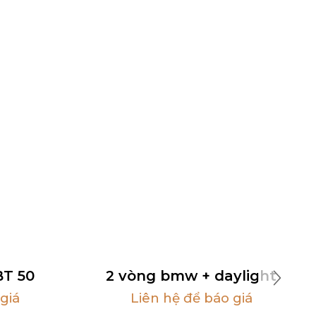
T 50
2 vòng bmw + daylight
giá
Liên hệ để báo giá