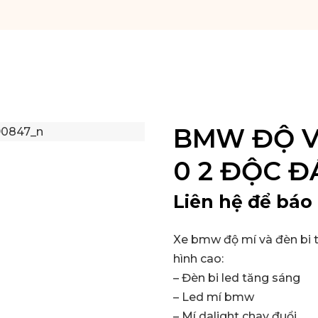
BMW ĐỘ VÒ
0 2 ĐỘC 
Liên hệ để báo 
Xe bmw độ mí và đèn bi t
hình cao:
– Đèn bi led tăng sáng
– Led mí bmw
– Mí dalight chay đuổi