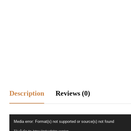
Description
Reviews (0)
Trình
Media error: Format(s) not supported or source(s) not found
chơi
Tải về tệp tin: https://mdcarlights.com/wp-