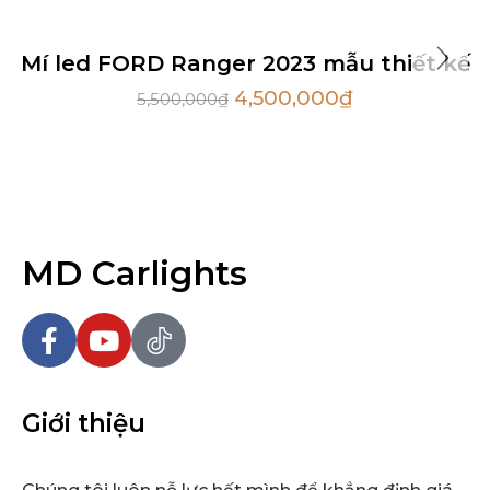
Sale
Hot
Mí led FORD Ranger 2023 mẫu thiết kế
4,500,000
₫
5,500,000
₫
MD Carlights
Giới thiệu