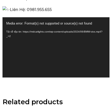
Liên Hệ: 0981.955.655
Trình
Media error: Format(s) not supported or source(s) not found
chơi
Tải về tệp tin: https://mdcarlights.com/wp-content/uploads/2024/06/BMW-vios.mp4?
Video
_=2
Related products