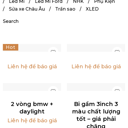
/
Led Mí
/
Led Mí Ford
/
NHK
/
Phụ Kiện
/
Sửa xe Châu Âu
/
Trần sao
/
XLED
Search
Hot
Liên hệ để báo giá
Liên hệ để báo giá
2 vòng bmw +
Bi gầm 3inch 3
daylight
màu chất lượng
tốt – giá phải
Liên hệ để báo giá
chăng