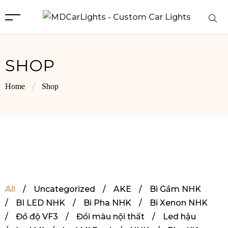
SHOP
Home
Shop
All
/
Uncategorized
/
AKE
/
Bi Gầm NHK
/
BI LED NHK
/
Bi Pha NHK
/
Bi Xenon NHK
/
Đồ độ VF3
/
Đổi màu nội thất
/
Led hậu