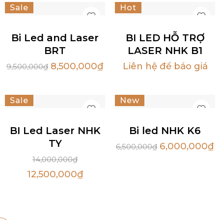
Sale
Hot
Bi Led and Laser
BI LED HỖ TRỢ
BRT
LASER NHK B1
8,500,000
₫
Liên hệ để báo giá
9,500,000
₫
Sale
New
Sale
Hot
BI Led Laser NHK
Bi led NHK K6
TY
6,000,000
₫
6,500,000
₫
14,000,000
₫
12,500,000
₫