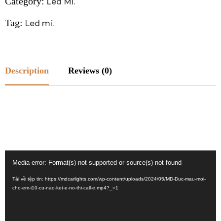
Category:
Led Mí
.
Tag:
Led mí
.
Description
Reviews (0)
Trình
Media error: Format(s) not supported or source(s) not found
chơi
Tải về tệp tin: https://mdcarlights.com/wp-content/uploads/2024/05/MD-Duc-mau-moi-
Video
cho-em-i10-cu-nao-ket-e-no-thi-call-e.mp4?_=1