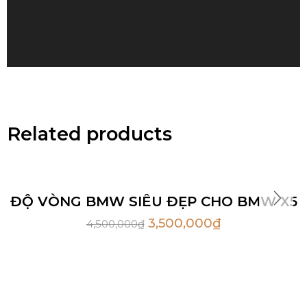
Related products
Sale
Hot
ĐỘ VÒNG BMW SIÊU ĐẸP CHO BMW X5
3,500,000
₫
4,500,000
₫