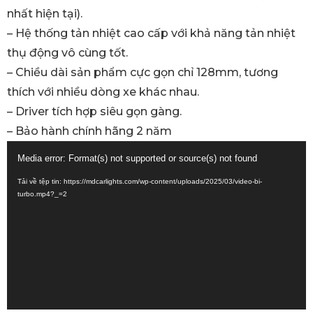
nhất hiện tại).
– Hệ thống tản nhiệt cao cấp với khả năng tản nhiệt
thụ động vô cùng tốt.
– Chiều dài sản phẩm cực gọn chỉ 128mm, tương
thích với nhiều dòng xe khác nhau.
– Driver tích hợp siêu gọn gàng.
– Bảo hành chính hãng 2 năm
Trình
Media error: Format(s) not supported or source(s) not found
chơi
Tải về tệp tin: https://mdcarlights.com/wp-content/uploads/2025/03/video-bi-
Video
turbo.mp4?_=2