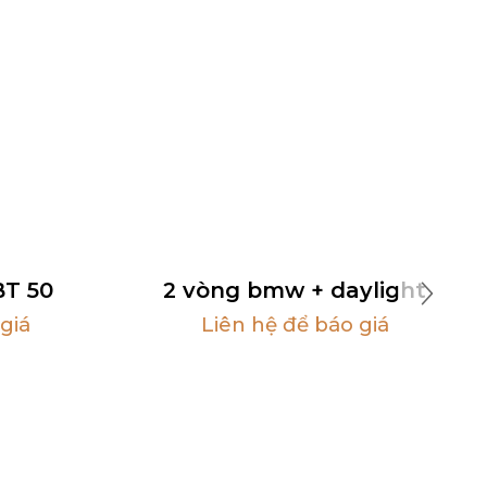
T 50
2 vòng bmw + daylight
giá
Liên hệ để báo giá