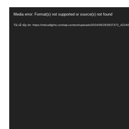
Trình
Media error: Format(s) not supported or source(s) not found
chơi
Tải về tệp tin: https://mdcarlights.com/wp-content/uploads/2024/06/262837372
Video