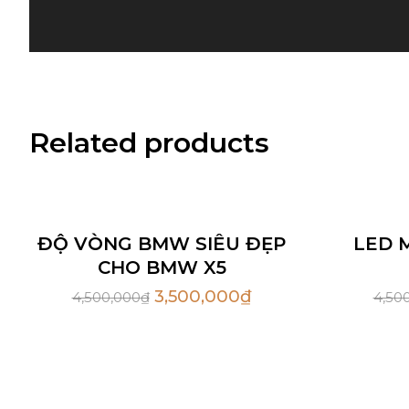
Related products
Sale
Sale
Hot
ĐỘ VÒNG BMW SIÊU ĐẸP
LED 
CHO BMW X5
3,500,000
₫
4,500,000
₫
4,50