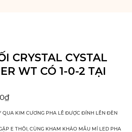
ỐI CRYSTAL CYSTAL
R WT CÓ 1-0-2 TẠI
00
₫
Y QUA KIM CƯƠNG PHA LÊ ĐƯỢC ĐÍNH LÊN ĐÈN
GẶP E THÔI, CÙNG KHAM KHẢO MẪU MÍ LED PHA