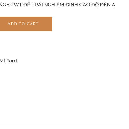
NGER WT ĐỂ TRẢI NGHIỆM ĐỈNH CAO ĐỘ ĐÈN Ạ
ADD TO CART
Mí Ford
.