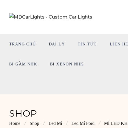
TRANG CHỦ
ĐẠI LÝ
TIN TỨC
LIÊN H
BI GẦM NHK
BI XENON NHK
SHOP
Home
Shop
Led Mí
Led Mí Ford
MÍ LED KH