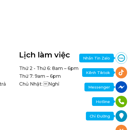
Lịch làm việc
Nhắn Tin Zalo
Thứ 2 - Thứ 6: 8am – 6pm
Kênh Tiktok
Thứ 7: 9am – 6pm
trả
Chủ Nhật: Nghỉ
Messenger
Hotline
Chỉ Đường