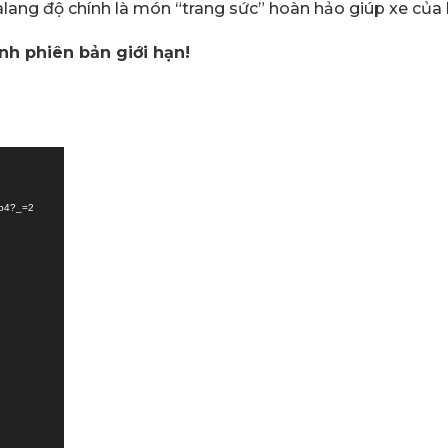
alang độ chính là món “trang sức” hoàn hảo giúp xe của
nh phiên bản giới hạn!
mp4?_=2