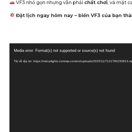
VF3 nhỏ gọn nhưng vẫn phải
chất chơi
, và mặt c
Đặt lịch ngay hôm nay – biến VF3 của bạn thà
Trình
Media error: Format(s) not supported or source(s) not found
chơi
Tải về tệp tin: https://mdcarlights.com/wp-content/uploads/2025/11/7121780150813.
Video