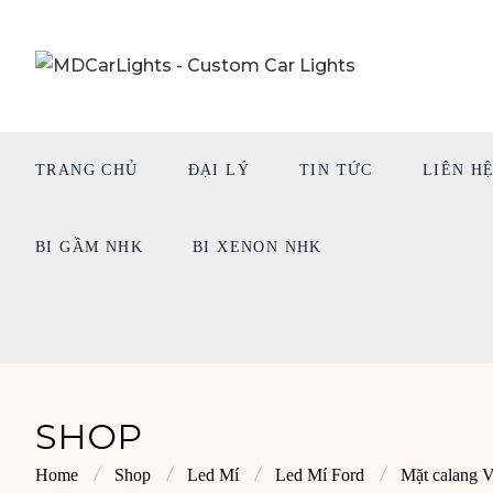
TRANG CHỦ
ĐẠI LÝ
TIN TỨC
LIÊN H
BI GẦM NHK
BI XENON NHK
SHOP
Home
Shop
Led Mí
Led Mí Ford
Mặt calang 