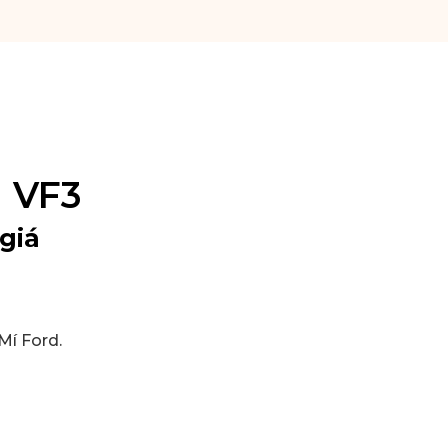
 VF3
giá
Mí Ford
.