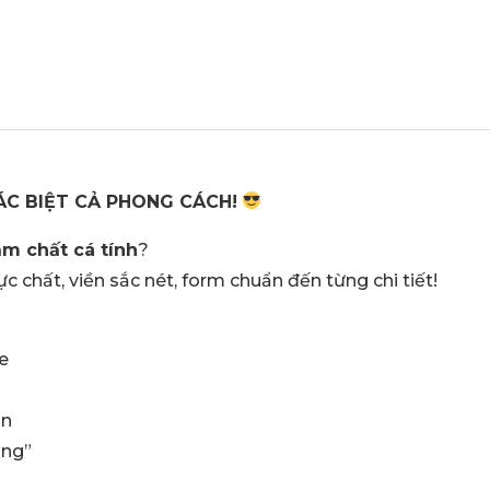
HÁC BIỆT CẢ PHONG CÁCH!
ậm chất cá tính
?
ực chất, viền sắc nét, form chuẩn đến từng chi tiết!
e
in
àng”