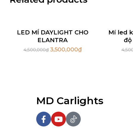
Sale
Sale
LED MÍ DAYLIGHT CHO
Mí led 
ELANTRA
độ
3,500,000
₫
4,500,000
₫
4,50
MD Carlights