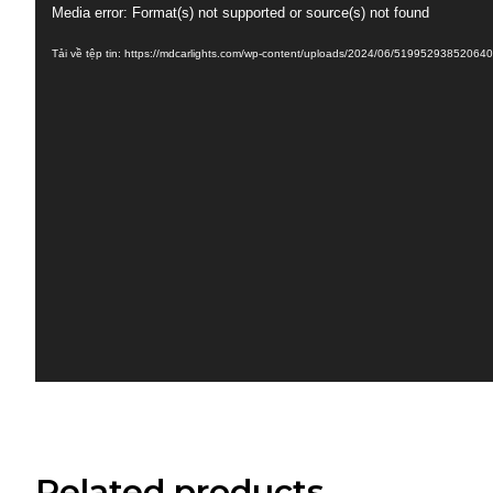
Media error: Format(s) not supported or source(s) not found
chơi
Tải về tệp tin: https://mdcarlights.com/wp-content/uploads/2024/06/519952938520
Video
Related products