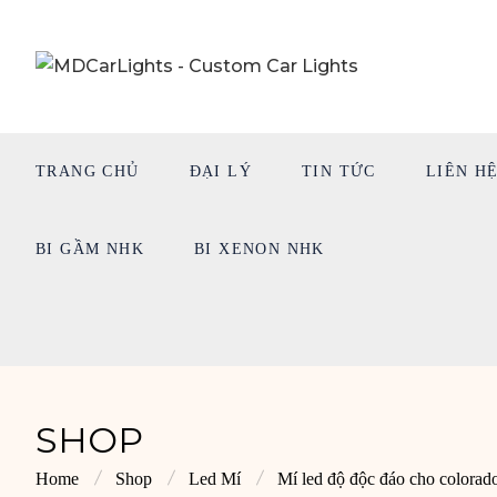
TRANG CHỦ
ĐẠI LÝ
TIN TỨC
LIÊN H
BI GẦM NHK
BI XENON NHK
SHOP
Home
Shop
Led Mí
Mí led độ độc đáo cho colorad