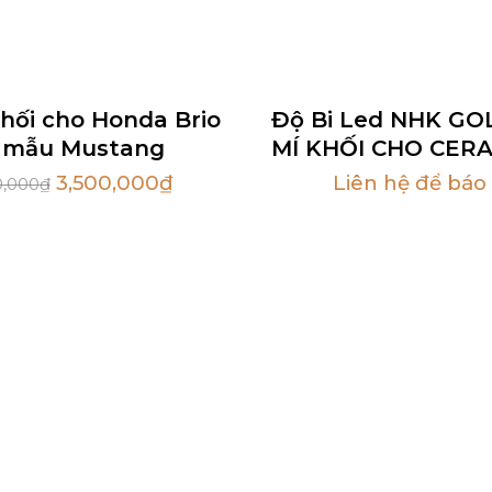
Hot
khối cho Honda Brio
Độ Bi Led NHK GO
 mẫu Mustang
MÍ KHỐI CHO CERA
3,500,000
₫
Liên hệ để báo 
0,000
₫