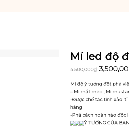
Mí led độ 
3,500,0
4,500,000
₫
Mí độ ý tưởng đột phá vi
– Mí mắt mèo , Mí mustan
-Được chế tác tinh xảo, 
hàng
-Phá cách hoàn hảo độc l
Ý TƯỞNG CỦA BẠN