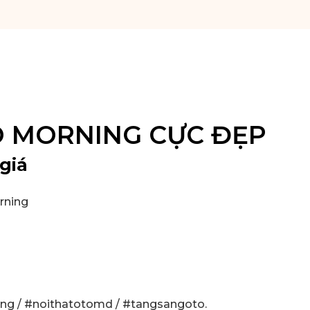
O MORNING CỰC ĐẸP
giá
rning
ing
/
#noithatotomd
/
#tangsangoto
.