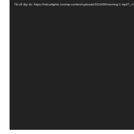
Tải về tệp tin: https://mdcarlights.com/wp-content/uploads/2024/06/morning-1.mp4?_=
Video