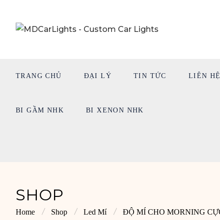
TRANG CHỦ
ĐẠI LÝ
TIN TỨC
LIÊN H
BI GẦM NHK
BI XENON NHK
SHOP
Home
Shop
Led Mí
ĐỘ MÍ CHO MORNING CỰ