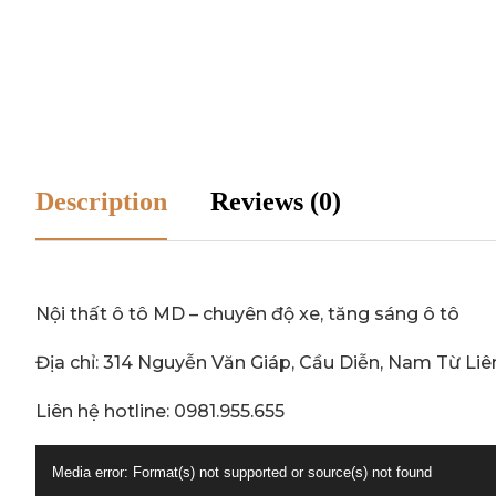
Description
Reviews (0)
Nội thất ô tô MD – chuyên độ xe, tăng sáng ô tô
Địa chỉ: 314 Nguyễn Văn Giáp, Cầu Diễn, Nam Từ Liê
Liên hệ hotline: 0981.955.655
Trình
Media error: Format(s) not supported or source(s) not found
chơi