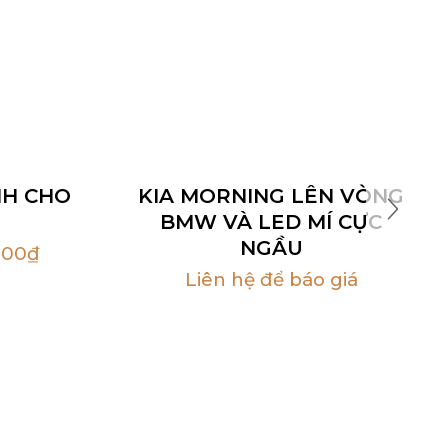
NH CHO
KIA MORNING LÊN VÒNG
R
BMW VÀ LED MÍ CỰC
NGẦU
000
₫
Liên hệ để báo giá