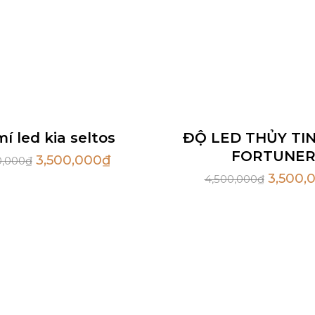
Sale
í led kia seltos
ĐỘ LED THỦY TI
FORTUNE
3,500,000
₫
0,000
₫
3,500,
4,500,000
₫