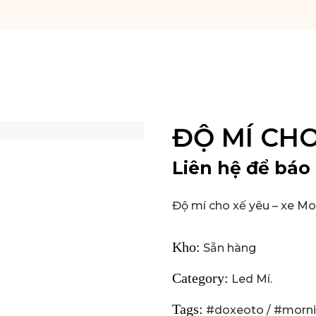
ĐỘ MÍ CH
Liên hệ để báo 
Độ mí cho xế yêu – xe Mo
Kho:
Sẵn hàng
Category:
Led Mí
.
Tags:
#doxeoto
/
#morn