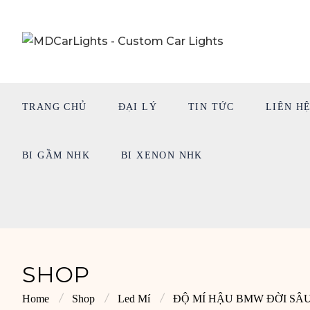
TRANG CHỦ
ĐẠI LÝ
TIN TỨC
LIÊN H
BI GẦM NHK
BI XENON NHK
SHOP
Home
Shop
Led Mí
ĐỘ MÍ HẬU BMW ĐỜI SÂ