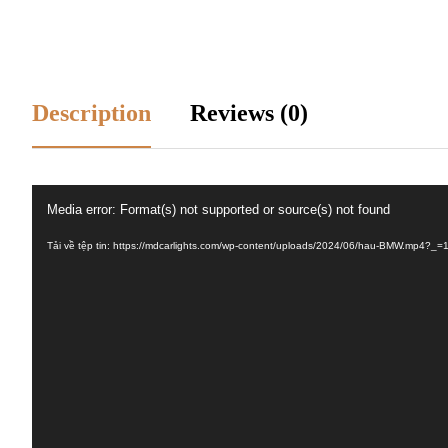
Description
Reviews (0)
Trình
Media error: Format(s) not supported or source(s) not found
chơi
Tải về tệp tin: https://mdcarlights.com/wp-content/uploads/2024/06/hau-BMW.mp4?_=
Video