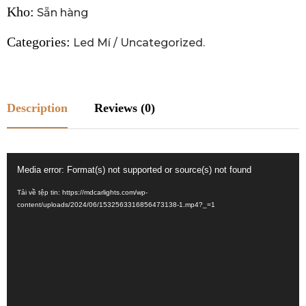
Kho:
Sẵn hàng
Categories:
Led Mí
/
Uncategorized
.
Description
Reviews (0)
Trình
Media error: Format(s) not supported or source(s) not found
chơi
Tải về tệp tin: https://mdcarlights.com/wp-
Video
content/uploads/2024/06/1532563316856473138-1.mp4?_=1