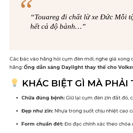
“Touareg đi chất lừ xe Đức
Mỗi t
hết cả độ bảnh…”
Các bác vào hãng hỏi cụm đèn mới, nghe giá xong ch
hãng:
Ống dẫn sáng Daylight thay thế cho Volk
KHÁC BIỆT GÌ MÀ PHẢI
Chữa đúng bệnh:
Giữ lại cụm đèn zin đắt đỏ, 
Đẹp như zin:
Nhựa trong suốt chịu nhiệt cao c
Form chuẩn đét:
Đo đạc chính xác theo chóa 