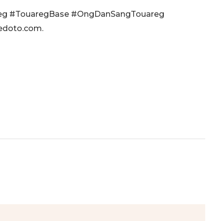
eg #TouaregBase #OngDanSangTouareg
ledoto.com
.