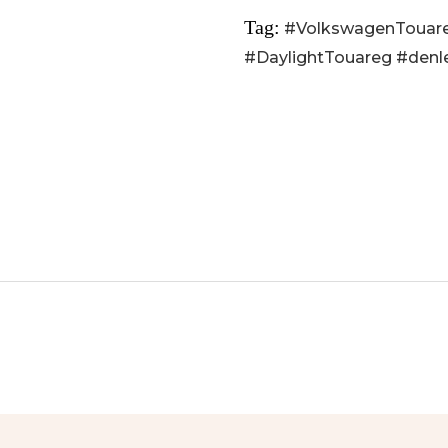
Tag:
#VolkswagenTouar
#DaylightTouareg #den