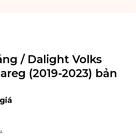
ng / Dalight Volks
reg (2019-2023) bản
giá
u
.