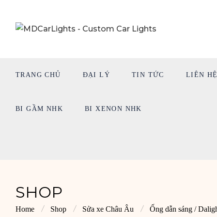
TRANG CHỦ
ĐẠI LÝ
TIN TỨC
LIÊN H
BI GẦM NHK
BI XENON NHK
SHOP
Home
Shop
Sửa xe Châu Âu
Ống dẫn sáng / Dalig