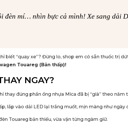
ội đèn mí… nhìn bực cả mình!
Xe sang dải D
ỉ biết “quay xe”? Đừng lo, shop em có sẵn thuốc trị dứ
swagen Touareg (Bản thấp)!
 THAY NGAY?
chỉ thay đúng phần ống nhựa Mica đã bị “già” theo năm 
ấp, lắp vào dải LED lại trắng muốt, mịn màng như ngày 
đèn Touareg bản thiếu, vừa vặn từng ngàm giữ.