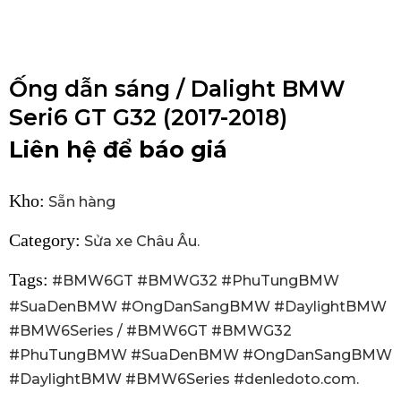
Ống dẫn sáng / Dalight BMW
Seri6 GT G32 (2017-2018)
Liên hệ để báo giá
Kho:
Sẵn hàng
Category:
Sửa xe Châu Âu
.
Tags:
#BMW6GT #BMWG32 #PhuTungBMW
#SuaDenBMW #OngDanSangBMW #DaylightBMW
#BMW6Series
/
#BMW6GT #BMWG32
#PhuTungBMW #SuaDenBMW #OngDanSangBMW
#DaylightBMW #BMW6Series #denledoto.com
.