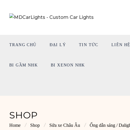
TRANG CHỦ
ĐẠI LÝ
TIN TỨC
LIÊN H
BI GẦM NHK
BI XENON NHK
SHOP
Home
Shop
Sửa xe Châu Âu
Ống dẫn sáng / Dalig