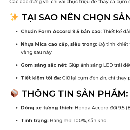
Các bác đừng vội chi vài chục triệu để thay cả cụm đ
TẠI SAO NÊN CHỌN SẢ
Chuẩn Form Accord 9.5 bản cao:
Thiết kế dả
Nhựa Mica cao cấp, siêu trong:
Độ tinh khiết 
vàng sau này.
Gom sáng sắc nét:
Giúp ánh sáng LED trải đều
Tiết kiệm tối đa:
Giữ lại cụm đèn zin, chỉ thay
THÔNG TIN SẢN PHẨM:
Dòng xe tương thích:
Honda Accord đời 9.5 (B
Tình trạng:
Hàng mới 100%, sẵn kho.