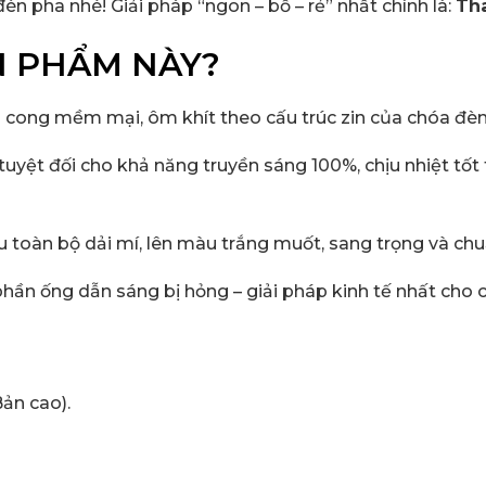
èn pha nhé! Giải pháp “ngon – bổ – rẻ” nhất chính là:
Tha
N PHẨM NÀY?
i cong mềm mại, ôm khít theo cấu trúc zin của chóa đèn
tuyệt đối cho khả năng truyền sáng 100%, chịu nhiệt tốt 
 toàn bộ dải mí, lên màu trắng muốt, sang trọng và chu
 phần ống dẫn sáng bị hỏng – giải pháp kinh tế nhất cho 
ản cao).