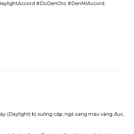
aylightAccord #DoDenOto #DenMiAccord
.
ngày (Daylight) bị xuống cấp, ngả sang màu vàng đục,