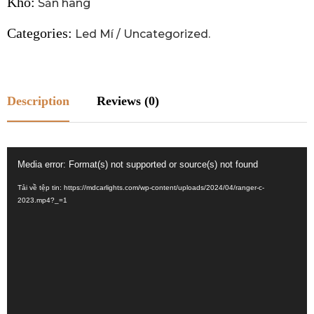
Kho:
Sẵn hàng
Categories:
Led Mí
/
Uncategorized
.
Description
Reviews (0)
Trình
Media error: Format(s) not supported or source(s) not found
chơi
Tải về tệp tin: https://mdcarlights.com/wp-content/uploads/2024/04/ranger-c-
Video
2023.mp4?_=1