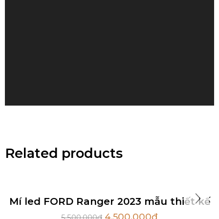
Related products
Sale
Hot
Mí led FORD Ranger 2023 mẫu thiết kế
4,500,000
₫
5,500,000
₫