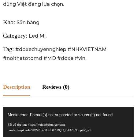
dùng Việt đang lựa chọn.
Kho:
Sẵn hàng
Category:
Led Mí
.
Tag:
#doxechuyennghiep #NHKVIETNAM
#noithatotomd #MD #doxe #vin
.
Description
Reviews (0)
Trình
Media error: Format(s) not supported or source(s) not found
chơi
Tải về tệp tin: https://mdcarlights.com/wp-
Video
content/uploads/2024/07/1HRGE1DQU_6JD75N.mp4?_=1