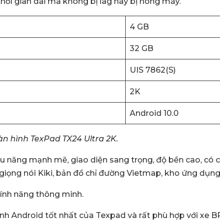
hời gian dài mà không bị lag hay bị nóng máy.
4 GB
32 GB
UIS 7862(S)
2K
Android 10.0
n hình TexPad TX24 Ultra 2K.
ệu năng mạnh mẽ, giao diện sang trọng, độ bền cao, có c
ển giọng nói Kiki, bản đồ chỉ đường Vietmap, kho ứng dụng 
ính năng thông minh.
h Android tốt nhất của Texpad và rất phù hợp với xe BRV