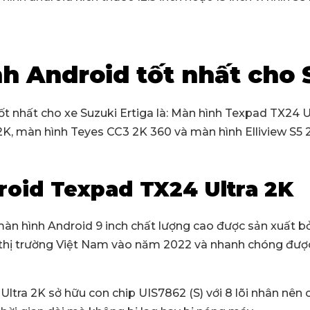
nh Android tốt nhất cho
t nhất cho xe Suzuki Ertiga là: Màn hình Texpad TX24 U
2K, màn hình Teyes CC3 2K 360 và màn hình Elliview S5 
roid Texpad TX24 Ultra 2K
àn hình Android 9 inch chất lượng cao được sản xuất b
i thị trường Việt Nam vào năm 2022 và nhanh chóng đư
tra 2K sở hữu con chip UIS7862 (S) với 8 lõi nhân nên c