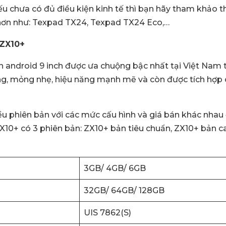
ếu chưa có đủ điều kiện kinh tế thì bạn hãy tham khả
 hơn như: Texpad TX24, Texpad TX24 Eco,…
 ZX10+
h android 9 inch được ưa chuộng bậc nhất tại Việt Nam
ng, mỏng nhẹ, hiệu năng mạnh mẽ và còn được tích hợp c
ều phiên bản với các mức cấu hình và giá bán khác nhau
X10+ có 3 phiên bản: ZX10+ bản tiêu chuẩn, ZX10+ bản c
3GB/ 4GB/ 6GB
32GB/ 64GB/ 128GB
UIS 7862(S)