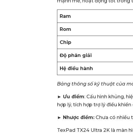
mạnh mẽ, hoạt động tốt trong t
Ram
Rom
Chip
Độ phân giải
Hệ điều hành
Bảng thông số kỹ thuật của mà
►
Ưu điểm
: Cấu hình khủng, hi
hợp lý, tích hợp trợ lý điều khi
►
Nhược điểm:
Chưa có nhiều t
TexPad TX24 Ultra 2K là màn hìn