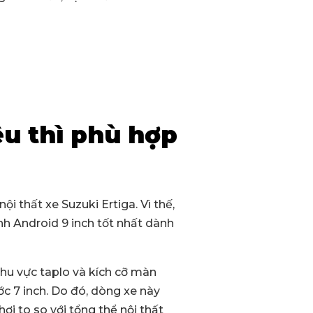
u thì phù hợp
i thất xe Suzuki Ertiga. Vì thế,
nh Android 9 inch tốt nhất dành
khu vực taplo và kích cỡ màn
ớc 7 inch. Do đó, dòng xe này
ơi to so với tổng thể nội thất