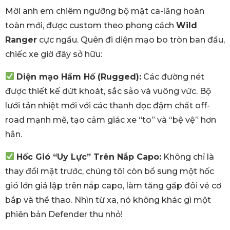
Mời anh em chiêm ngưỡng bộ mặt ca-lăng hoàn
toàn mới,
được custom theo phong cách
Wild
Ranger
cực ngầu.
Quên đi diện mạo bo tròn ban đầu,
chiếc xe giờ đây sở hữu:
Diện mạo Hầm Hố (Rugged):
Các đường nét
được thiết kế dứt khoát,
sắc sảo và vuông vức.
Bộ
lưới tản nhiệt mới với các thanh dọc đậm chất off-
road mạnh mẽ,
tạo cảm giác xe “to” và “bệ vệ” hơn
hẳn.
Hốc Gió “Uy Lực” Trên Nắp Capo:
Không chỉ là
thay đổi mặt trước,
chúng tôi còn bổ sung một hốc
gió lớn giả lập trên nắp capo,
làm tăng gấp đôi vẻ cơ
bắp và thể thao.
Nhìn từ xa,
nó không khác gì một
phiên bản Defender thu nhỏ!